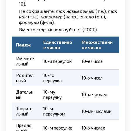
10).
Не сокращайте:
так называемый
(т.н.),
так
как
(т.к.),
например
(напр.),
около
(ок.),
формула
(ф-ла).
Вместо
стр.
используйте
с.
(ГОСТ).
Единственно
Множественн
Падеж
е число
ое число
Имените
10-й переулок
10-е числа
льный
Родител
10-го
10-х чисел
ьный
переулка
Дательн
10-му
10-м числам
ый
переулку
Творите
10-м
10-ми числами
льный
переулком
Предло
10-м переулке
10-х числах
жный