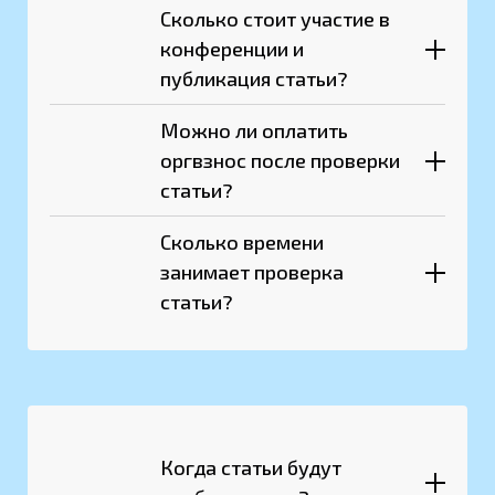
Сколько стоит участие в
Ознакомиться с
информационным письмом и
конференции и
правилами оформления
публикация статьи?
статьи.
Оформить статью в
Можно ли оплатить
соответствии с
оргвзнос после проверки
требованиями.
статьи?
Заполнить форму заявки.
Оплатить публикацию.
Сколько времени
занимает проверка
статьи?
Когда статьи будут